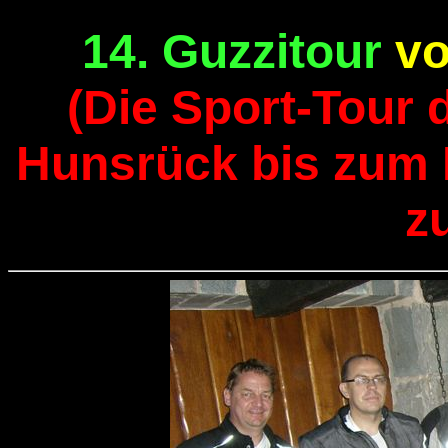
14. Guzzitour
vo
(Die Sport-Tour 
Hunsrück bis zum
z